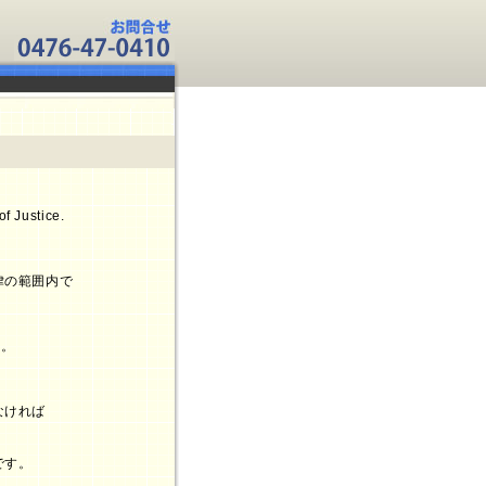
f Justice.
律の範囲内で
ん。
なければ
です。