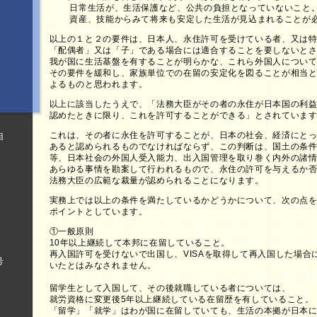
日常生活が、生活保護など、公共の負担となっていないこと
資産、技能からみて将来も安定した生活が見込まれることが
以上の１と２の要件は、日本人、永住許可を受けている者、又は
「配偶者」又は「子」である場合には適合することを要しないと
我が国に生活基盤を有することが明らかな、これら外国人につい
その要件を緩和し、家族単位での在留の安定化を図ることが相当
よるものと思われます。
以上に該当したうえで、「法務大臣がその者の永住が日本国の利
認めたときに限り、これを許可することができる」とされていま
これは、その者に永住を許可することが、日本の社会、経済にと
目
あると認められるものでなければならず、この判断は、国土の条
等、日本社会の外国人受入能力、出入国管理を取り巻く内外の諸
あらゆる事情を勘案して行われるもので、永住の許可を与えるか
法務大臣の広範な裁量が認められることになります。
実務上では以上の条件を満たしているかどうかについて、次の点
ポイントとしています。
①一般原則
10年以上継続して本邦に在留していること。
再入国許可を受けないで出国し、VISAを取得して再入国した場合
号
いたとはみなされません。
留学生として入国して、その後就職している者については、
就労資格に変更後5年以上継続している在留歴を有していること。
「留学」「就学」はわが国に在留していても、生活の本拠が日本