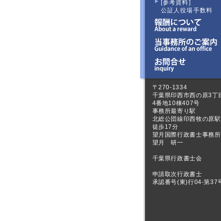
[参考資料]
公証人役場手数料
〒270-1334
千葉県印西市西の原3丁
4番地10棟407号
事務所最寄り駅
北総公団線印西牧の原駅
徒歩17分
望月国際行政書士事務所
望月 研一
千葉県行政書士会
申請取次行政書士
承認番号(東)行04-第37