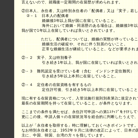
言えないので、就職後一定期間の在留歴が求められます。
②日本人、永住者、又は特別永住者の「配偶者」又は「実子」若
②－１ 日本人の配偶者
婚姻後3年以上我が国に在留していること。
海外において婚姻・同居歴のある場合は、婚姻後3年以
我が国で1年以上在留していれば良いとされています。
ただし、配偶者については、婚姻の実態が伴っているこ
婚姻生活の破綻や、それに伴う別居のないこと。
正常な婚姻生活が継続していること。などが要求されま
②－２ 実子、又は特別養子
引き続き1年以上、我が国に在留していれば良いとされ
②－３ 難民認定を受けている者（含む インドシナ定住難民）
引き続き5年以上本邦に在留していること。
②－４ 定住者の在留資格を有するもの
定住許可後、引き続き5年以上本邦に在留していること
現に有する在留資格について、入管法施行規則別表第2に規定され
最長の在留期間を持って在留していること。が条件となります。
ここまでの条件を満たせば、永住許可申請への第1ｽﾃｯﾌﾟをｸﾘｱし
更にこの後、申請人個々の在留状況等を総合的に判断したうえで
以上が「永住者を取得する」時に理解しておくべきポイントです
なお特別永住者とは、1952年９月に法律の改正によって、日本の
主に、中国、韓国、台湾の方々を指しています。