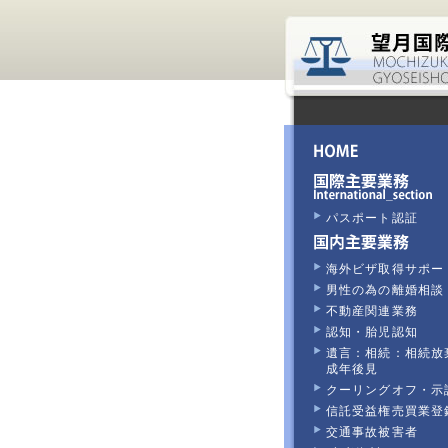
パスポート認証
海外ビザ取得サポー
男性の為の離婚相談
不動産関連業務
認知・胎児認知
遺言：相続：相続放
成年後見
クーリングオフ・示
信託受益権売買業登
交通事故被害者