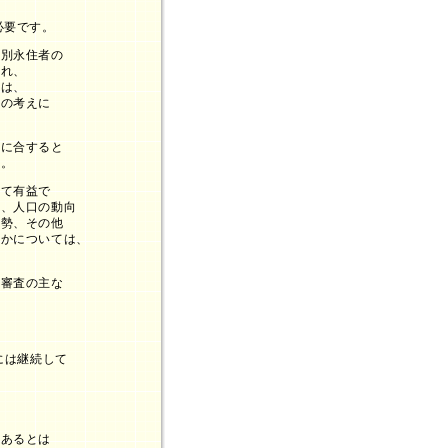
。
必要です。
特別永住者の
され、
ては、
との考えに
益に合すると
す。
って有益で
件、人口の動向
情勢、その他
否かについては、
を審査の主な
には継続して
にあるとは