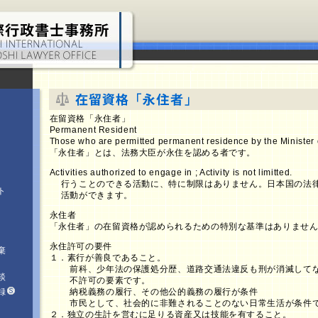
在留資格「永住者」
Permanent Resident
Those who are permitted permanent residence by the Minister o
「永住者」とは、法務大臣が永住を認める者です。
Activities authorized to engage in ; Activity is not limitted.
行うことのできる活動に、特に制限はありません。日本国の法
ト
活動ができます。
永住者
「永住者」の在留資格が認められるための特別な基準はありませ
永住許可の要件
棄
１．素行が善良であること。
前科、少年法の保護処分歴、道路交通法違反も刑が消滅して
談
不許可の要素です。
録
納税義務の履行、その他公的義務の履行が条件
市民として、社会的に非難されることのない日常生活が条件
２．独立の生計を営むに足りる資産又は技能を有すること。