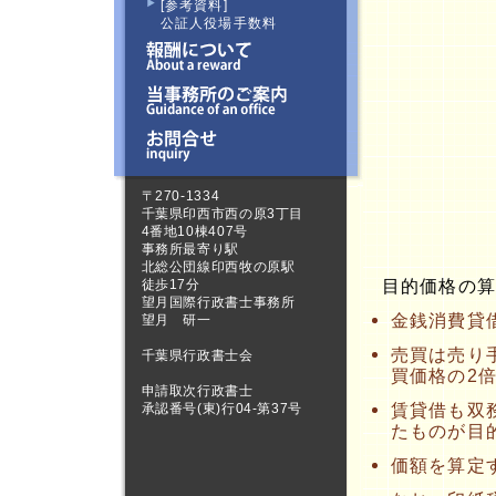
[参考資料]
公証人役場手数料
〒270-1334
千葉県印西市西の原3丁目
4番地10棟407号
事務所最寄り駅
北総公団線印西牧の原駅
目的価格の
徒歩17分
望月国際行政書士事務所
金銭消費貸
望月 研一
売買は売り
千葉県行政書士会
買価格の2
申請取次行政書士
賃貸借も双
承認番号(東)行04-第37号
たものが目
価額を算定