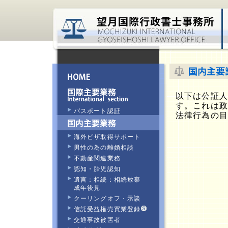
以下は公証
す。これは
パスポート認証
法律行為の
海外ビザ取得サポート
男性の為の離婚相談
不動産関連業務
認知・胎児認知
遺言：相続：相続放棄
成年後見
クーリングオフ・示談
信託受益権売買業登録
交通事故被害者