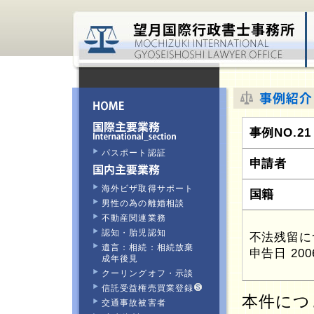
事例NO.21
パスポート認証
申請者
海外ビザ取得サポート
国籍
男性の為の離婚相談
不動産関連業務
認知・胎児認知
不法残留に
遺言：相続：相続放棄
申告日 20
成年後見
クーリングオフ・示談
信託受益権売買業登録
本件につ
交通事故被害者