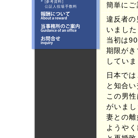
[参考資料]
簡単にご
公証人役場手数料
違反者の
いました
当初は9
期限がき
していま
日本では
と知合い
この男性
がいまし
妻との離
ようやく