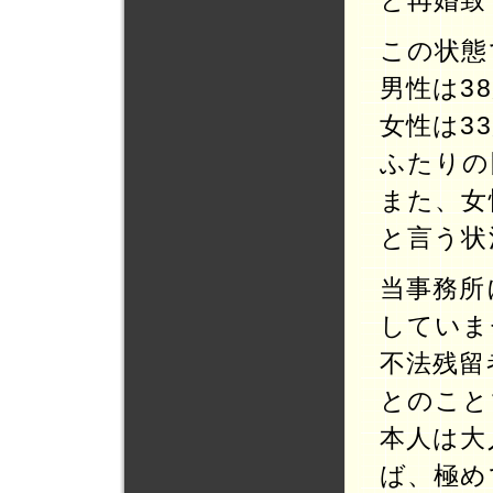
と再婚致
この状態
男性は3
女性は3
ふたりの
また、女
と言う状
当事務所
していま
不法残留
とのこと
本人は大
ば、極め