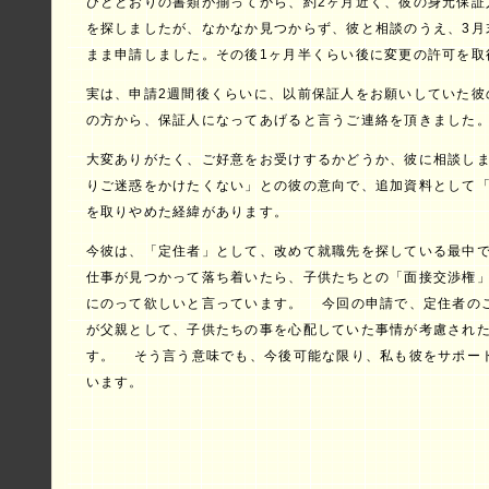
ひととおりの書類が揃ってから、約2ヶ月近く、彼の身元保証
を探しましたが、なかなか見つからず、彼と相談のうえ、3月
まま申請しました。その後1ヶ月半くらい後に変更の許可を取
実は、申請2週間後くらいに、以前保証人をお願いしていた彼
の方から、保証人になってあげると言うご連絡を頂きました
大変ありがたく、ご好意をお受けするかどうか、彼に相談し
りご迷惑をかけたくない」との彼の意向で、追加資料として
を取りやめた経緯があります。
今彼は、「定住者」として、改めて就職先を探している最中
仕事が見つかって落ち着いたら、子供たちとの「面接交渉権
にのって欲しいと言っています。 今回の申請で、定住者の
が父親として、子供たちの事を心配していた事情が考慮され
す。 そう言う意味でも、今後可能な限り、私も彼をサポー
います。