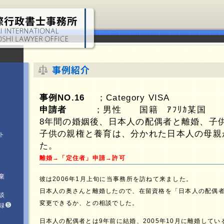
事例NO.16
；Category VISA
申請者
；男性 国籍 ｱﾌﾘｶ某国
8年間の婚姻後、日本人の配偶者と離婚、子供
子供の親権と養育は、分かれた日本人の母親
ト
た。
離婚→「定住者」申請→許可
棄
彼は2006年1月上旬に当事務所を訪ねて来ました。
日本人の奥さんと離婚したので、在留資格を「日本人の配偶
談
変更できるか、との相談でした。
録
日本人の配偶者とは9年前に結婚、2005年10月に離婚して