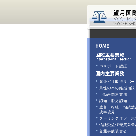
パスポート認証
海外ビザ取得サポー
男性の為の離婚相談
不動産関連業務
認知・胎児認知
遺言：相続：相続放
成年後見
クーリングオフ・示
信託受益権売買業登
交通事故被害者