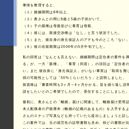
事情を整理すると、
（１）婚姻期間は8年以上、
（２）奥さんとの間に8歳と5歳の子供がいて、
（３）子の親権は母親並びに養育は母親、
（４）彼には、面接交渉権は「なし」と言う状況でした。
（５）また、彼自身の身元保証人のアテも今のところ「ない
（６）彼の在留期限は2006年の5月中旬でした。
私の回答は「なんとも言えない、婚姻期間は定住者の要件を
る」が、一方「親権」、「養育（同居）」の項目は「定住者
い」また 彼自身に「身元保証人」がいない事実は「取得を難
得の可能性としては「50%くらいだろう」と説明しました。
留資格は「審査時間も3ヶ月～4ヶ月かかる」旨を繰り返し説
請をしたいとのご希望でしたので、受任することにしました
最初に、奥さんとの「離婚」届けに関連して、離婚届け受理
本人配偶者の戸籍謄本（離婚の記載のあるもの）を入手する
さんのスナップ写真なども持っていたら提出しましょうと話
この案件では、元の就労先の証明書類も含め、殆どの書類が